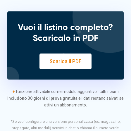
Vuoi il listino completo?
Scaricalo in PDF
Scarica il PDF
+
funzione attivabile come modulo aggiuntivo ·
tutti i piani
includono 30 giorni di prova gratuita
e i dati restano salvati se
attivi un abbonamento.
*Se vuoi configurare una versione personalizzata (es. magazzino,
prepagate, altri moduli) scrivici in chat o chiama il numero verde.