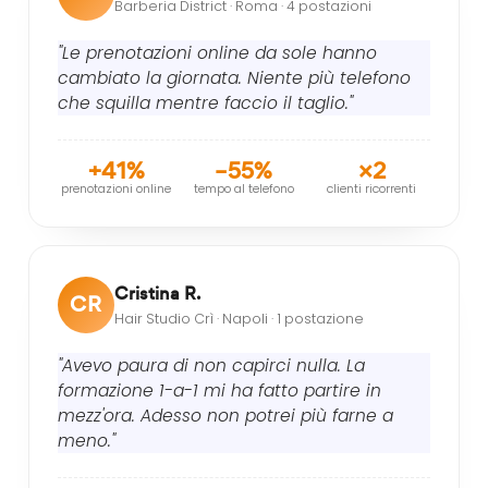
Barberia District · Roma · 4 postazioni
"Le prenotazioni online da sole hanno
cambiato la giornata. Niente più telefono
che squilla mentre faccio il taglio."
+41%
–55%
×2
prenotazioni online
tempo al telefono
clienti ricorrenti
Cristina R.
CR
Hair Studio Crì · Napoli · 1 postazione
"Avevo paura di non capirci nulla. La
formazione 1-a-1 mi ha fatto partire in
mezz'ora. Adesso non potrei più farne a
meno."