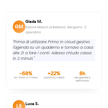
Giada M.
GM
Salone Maison di Bellezza · Bergamo · 2
operatrici
"Prima di utilizzare Primo in cloud gestivo
l'agenda su un quaderno e tornavo a casa
alle 21 a fare i conti. Adesso chiudo cassa
in 2 minuti."
–68%
+22%
8h
no-show in 4 mesi
scontrino medio
recuperate a
settimana
Luca S.
LS