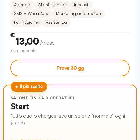
Agenda
Clienti illimitati
Incassi
SMS + WhatsApp
Marketing automation
Formazione
Assistenza
€
13,00
/mese
+iva · annuale
Prova 30 gg
★ Il più scelto
SALONE FINO A 3 OPERATORI
Start
Tutto quello che gestisce un salone "normale" ogni
giorno.