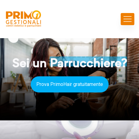
Sei un
Parrucchiere?
Prova PrimoHair gratuitamente